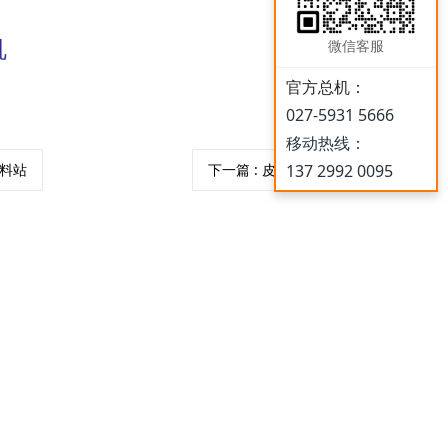
r
机
微信客服
c
官方总机：
027-5931 5666
h
移动热线：
投料站
下一篇
: 皮带输送机
137 2992 0095