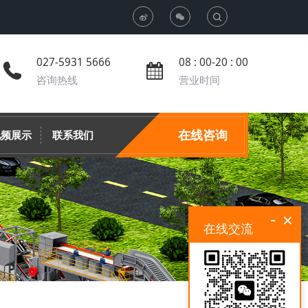
T
o
027-5931 5666
08 : 00-20 : 00
咨询热线
营业时间
g
g
在线咨询
视频展示
联系我们
l
e
-
×
在线交流
S
e
a