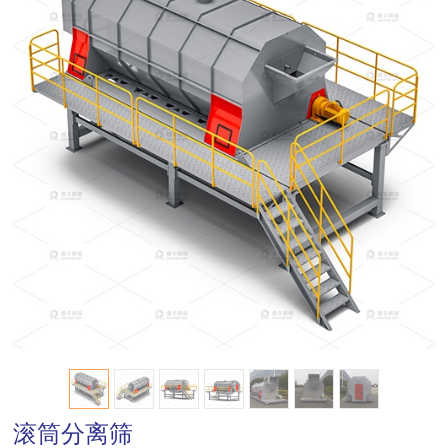
a
r
c
h
滚筒分离筛