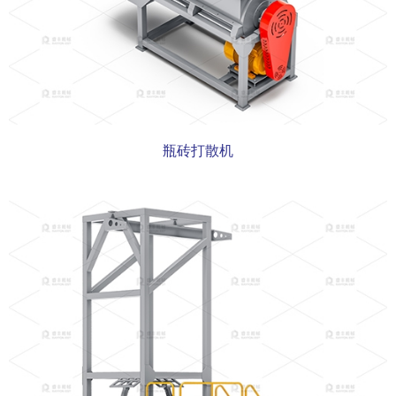
瓶砖打散机