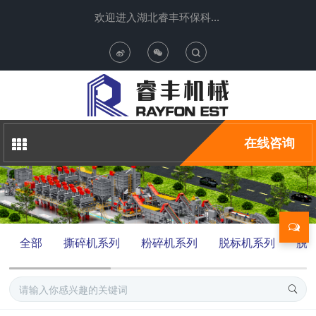
欢迎进入湖北睿丰环保科技有限公司
T
o
g
在线咨询
g
l
e
全部
撕碎机系列
粉碎机系列
脱标机系列
脱
S
e