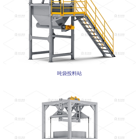
吨袋投料站