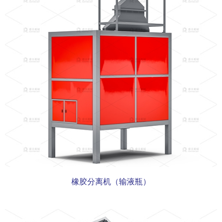
橡胶分离机（输液瓶）