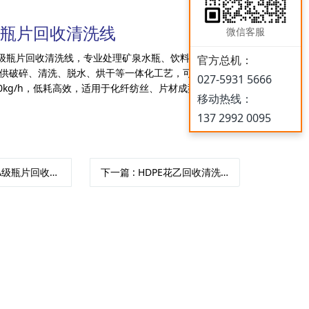
r
级瓶片回收清洗线
微信客服
材级瓶片回收清洗线，专业处理矿泉水瓶、饮料瓶等PET塑
c
官方总机：
供破碎、清洗、脱水、烘干等一体化工艺，可定制方
027-5931 5666
000kg/h，低耗高效，适用于化纤纺丝、片材成型等领域。
h
移动热线：
137 2992 0095
3A级瓶片回收清洗线
下一篇
: HDPE花乙回收清洗线