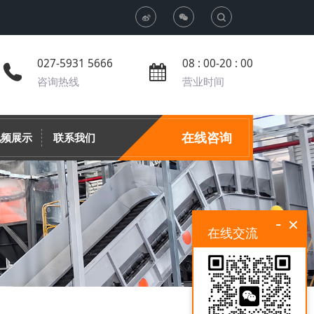
T
o
027-5931 5666
08 : 00-20 : 00
咨询热线
营业时间
g
g
在线咨询
视频展示
联系我们
l
e
-
×
在线交流
S
e
a