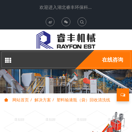
欢迎进入湖北睿丰环保科技有限公司
T
o
g
在线咨询
g
l
e
网站首页
解决方案
塑料输液瓶（袋）回收清洗线
S
e